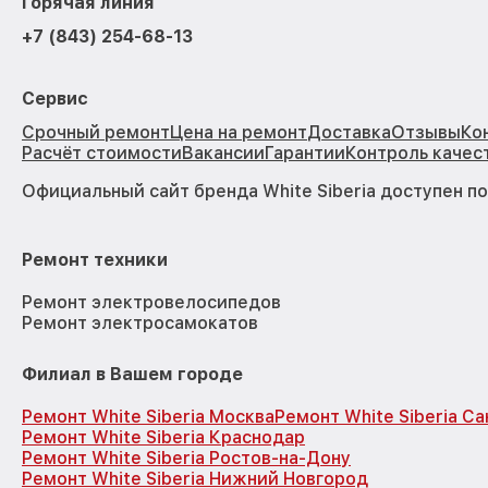
Горячая линия
+7 (843) 254-68-13
Сервис
Срочный ремонт
Цена на ремонт
Доставка
Отзывы
Ко
Расчёт стоимости
Вакансии
Гарантии
Контроль качес
Официальный сайт бренда White Siberia доступен п
Ремонт техники
Ремонт электровелосипедов
Ремонт электросамокатов
Филиал в Вашем городе
Ремонт White Siberia Москва
Ремонт White Siberia С
Ремонт White Siberia Краснодар
Ремонт White Siberia Ростов-на-Дону
Ремонт White Siberia Нижний Новгород